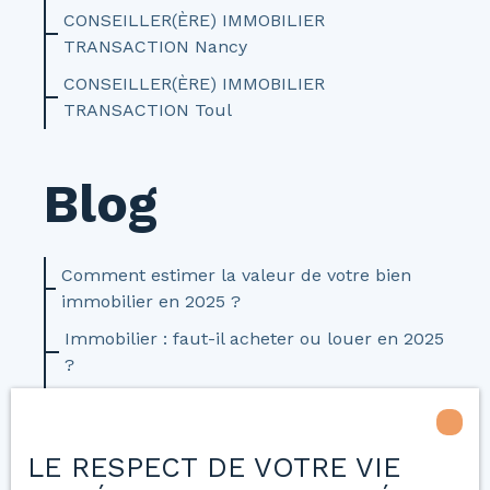
CONSEILLER(ÈRE) IMMOBILIER
TRANSACTION Nancy
CONSEILLER(ÈRE) IMMOBILIER
TRANSACTION Toul
Blog
Comment estimer la valeur de votre bien
immobilier en 2025 ?
Immobilier : faut-il acheter ou louer en 2025
?
Les 5 erreurs à éviter avant de vendre sa
maison
LE RESPECT DE VOTRE VIE
Investissement locatif : nos conseils pour