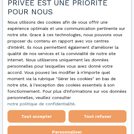
réussir
PRIVÉE EST UNE PRIORITÉ
POUR NOUS
Comment réussir son premier achat
immobilier ?
Nous utilisons des cookies afin de vous offrir une
Marché immobilier 2025 : tendances et
expérience optimale et une communication pertinente sur
prévisions
notre site. Grace à ces technologies, nous pouvons vous
proposer du contenu en rapport avec vos centres
Home staging : vendre plus vite et plus cher
d'intérêt. Ils nous permettent également d'améliorer la
qualité de nos services et la convivialité de notre site
Les frais cachés lors d’un achat immobilier
internet. Nous utiliserons uniquement les données
Immobilier neuf vs ancien : lequel choisir ?
personnelles pour lesquelles vous avez donné votre
accord. Vous pouvez les modifier à n'importe quel
Investir en SCPI : une alternative rentable à
moment via la rubrique ″Gérer les cookies″ en bas de
l’immobilier classique
notre site, à l'exception des cookies essentiels à son
fonctionnement. Pour plus d'informations sur vos données
DPE 2026 : ce qui change et ce que cela
personnelles, veuillez consulter
signifie pour votre logement
notre politique de confidentialité
.
Acheter un bien immobilier en couple :
Tout accepter
Tout refuser
erreurs à éviter et conseils pour réussir son
projet
Personnaliser