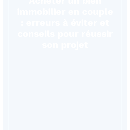
Acheter un bien
immobilier en couple
: erreurs à éviter et
conseils pour réussir
son projet