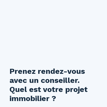
proximité immédiate des commerces, des
transports en commun et de toutes les
commodités, en fait un bien idéal pour profiter
pleinement de la vie en centre-ville. Disponible
à partir du 30 août 2026. À visiter sans tarder !
Prenez rendez-vous
avec un conseiller.
Quel est votre projet
immobilier ?