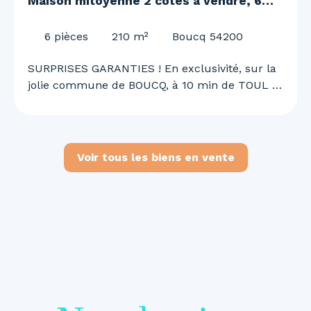
Maison mitoyenne 2 côtés à vendre, 6
pièces - Boucq 54200
6
pièces
210
m²
Boucq 54200
SURPRISES GARANTIES ! En exclusivité, sur la
jolie commune de BOUCQ, à 10 min de TOUL et
de l'A31, 30 min de NANCY, Justine MAGRON
vous embarque pour une visite unique et
surprenante ! Superbe maison de 210 m²,
rénovée en 2022 ! 4 chambres, garage double,
Voir tous les biens en vente
piscine, panneaux solaire.. et bien d'autre à
découvrir ! Au RDC vous découvrirez : - Une
belle entrée avec son SAS de 18 m² - Un grand
salon / séjour de 60 m² lumineux avec accès
direct sur la terrasse et la piscine chauffée -
Une cuisine de 24,5 m² - Une salle d'eau
entièrement rénovée de 9,40 m² avec
buanderie. - Un WC séparé - Un garage deux
véhicules de 45,6 m² et une chaufferie de 28,8