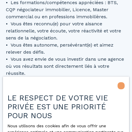
Les formations/compétences appréciées : BTS,
CQP négociateur immobilier, Licence, Master
commercial ou en professions immobilières.
Vous êtes reconnu(e) pour votre aisance
relationnelle, votre écoute, votre réactivité et votre
sens de la négociation.
Vous êtes autonome, persévérant(e) et aimez
relever des défis.
Vous avez envie de vous investir dans une agence
où vos résultats sont directement liés à votre
réussite.
Vous vous reconnaissez dans ce profil ?
LE RESPECT DE VOTRE VIE
Rejoignez l’aventure Concordis et participez à
PRIVÉE EST UNE PRIORITÉ
notre développement !
POUR NOUS
Nous utilisons des cookies afin de vous offrir une
VOTRE AGENCE