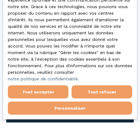
expérience optimale et une communication pertinente sur
Concordis Verdun
notre site. Grace à ces technologies, nous pouvons vous
3 Av. du Colonel Driant
proposer du contenu en rapport avec vos centres
55100 VERDUN
d'intérêt. Ils nous permettent également d'améliorer la
qualité de nos services et la convivialité de notre site
03.29.86.68.68
internet. Nous utiliserons uniquement les données
verdun@concordis-immo.fr
personnelles pour lesquelles vous avez donné votre
accord. Vous pouvez les modifier à n'importe quel
Personnes à contacter :
Patrick GEORGEL &
moment via la rubrique ″Gérer les cookies″ en bas de
Philippe POUTEAUX
notre site, à l'exception des cookies essentiels à son
fonctionnement. Pour plus d'informations sur vos données
personnelles, veuillez consulter
notre politique de confidentialité
.
Tout accepter
Tout refuser
Personnaliser