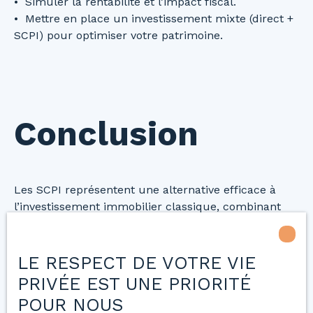
Simuler la rentabilité et l’impact fiscal.
Mettre en place un investissement mixte (direct +
SCPI) pour optimiser votre patrimoine.
Conclusion
Les SCPI représentent une alternative efficace à
l’investissement immobilier classique, combinant
accessibilité, rentabilité et simplicité.
Bien choisies, elles peuvent devenir un pilier solide
de votre stratégie patrimoniale.
LE RESPECT DE VOTRE VIE
PRIVÉE EST UNE PRIORITÉ
POUR NOUS
Vous souhaitez investir dans un bien