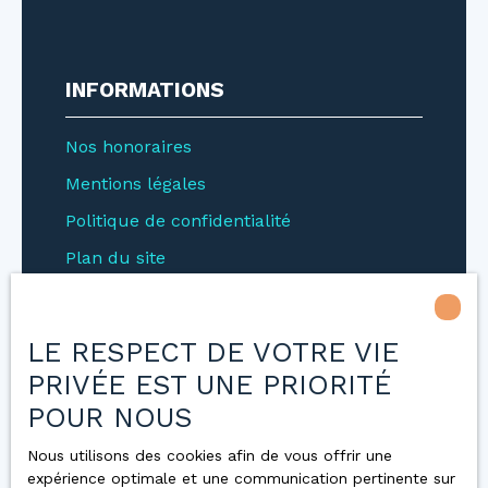
INFORMATIONS
Nos honoraires
Mentions légales
Politique de confidentialité
Plan du site
Gérer les cookies
LE RESPECT DE VOTRE VIE
PRIVÉE EST UNE PRIORITÉ
NOS AGENCES
POUR NOUS
Villers-lès-Nancy
SAS GESIM
Nous utilisons des cookies afin de vous offrir une
CONCORDIS – Société
Nancy Vieille Ville
expérience optimale et une communication pertinente sur
par actions simplifiée