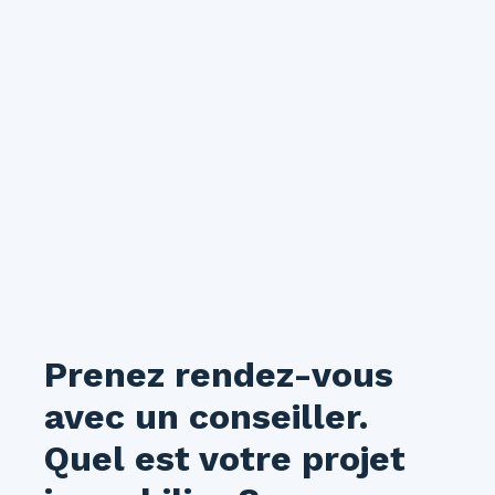
recherchez un logement rénové, fonctionnel et
idéalement situé ? Cet appartement est fait
pour vous ! N'hésitez pas à nous contacter
pour obtenir davantage d'informations ou
organiser une visite.
Prenez rendez-vous
avec un conseiller.
Quel est votre projet