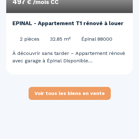
497
€ /mois CC
EPINAL - Appartement T1 rénové à louer
2
pièces
32.85
m²
Épinal 88000
À découvrir sans tarder – Appartement rénové
avec garage à Épinal Disponible
immédiatement, venez découvrir ce charmant
appartement entièrement rénové, idéalement
situé à proximité du centre hospitalier et du
centre-ville d'Épinal. Situé au rez-de-chaussée
Voir tous les biens en vente
d'une petite copropriété de 12 logements, il se
compose de : Une agréable pièce de vie de
plus de 16 m² avec cuisine ouverte
aménagée Une chambre de 9,88 m² Une salle
d'eau avec WCPour votre confort, une cave
ainsi qu'un garage complètent ce bien. Vous