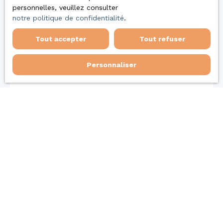
personnelles, veuillez consulter
notre politique de confidentialité
.
Tout accepter
Tout refuser
Personnaliser
Acheter un bien immobilier en
couple : erreurs à éviter et
conseils pour réussir son projet
Acheter un bien immobilier en couple est une