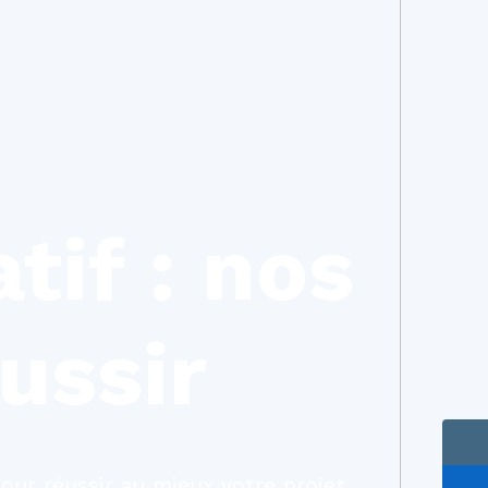
tif : nos
ussir
pour réussir au mieux votre projet