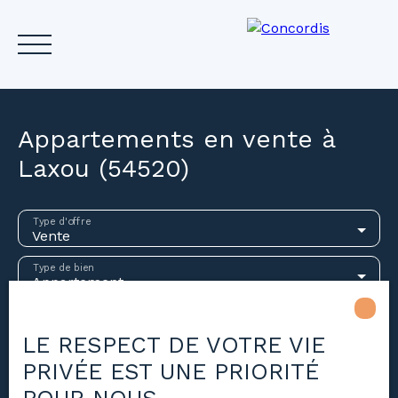
Appartements en vente à
Laxou (54520)
Accueil
Acheter
Louer
Vendre
Investir
Gest
Type d'offre
Vente
Estimez votre bien
Type de bien
Appartement
Localisation
Laxou (54520)
LE RESPECT DE VOTRE VIE
PRIVÉE EST UNE PRIORITÉ
Budget max (€)