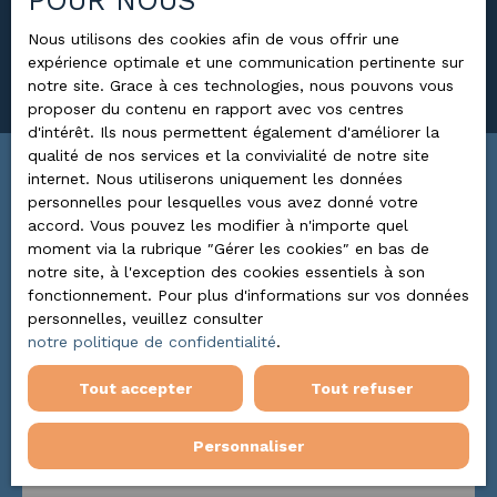
POUR NOUS
Surface min (m²)
Nous utilisons des cookies afin de vous offrir une
expérience optimale et une communication pertinente sur
Rechercher
notre site. Grace à ces technologies, nous pouvons vous
proposer du contenu en rapport avec vos centres
d'intérêt. Ils nous permettent également d'améliorer la
qualité de nos services et la convivialité de notre site
internet. Nous utiliserons uniquement les données
Trier par
ALERTE MAIL
personnelles pour lesquelles vous avez donné votre
Pertinence
accord. Vous pouvez les modifier à n'importe quel
moment via la rubrique ″Gérer les cookies″ en bas de
notre site, à l'exception des cookies essentiels à son
fonctionnement. Pour plus d'informations sur vos données
A voir absolument
personnelles, veuillez consulter
notre politique de confidentialité
.
Tout accepter
Tout refuser
Personnaliser