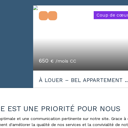
Coup de cœu
650
€ /mois CC
À LOUER – BEL APPARTEMENT T
AVEC CLIMATISATION
3
pièces
58.34
m²
Nancy 54000
ÉE EST UNE PRIORITÉ POUR NOUS
À LOUER – BEL APPARTEMENT T3 AVE
CLIMATISATION Venez découvrir ce
e optimale et une communication pertinente sur notre site. Grace
ent d'améliorer la qualité de nos services et la convivialité de no
charmant appartement T3 offrant un