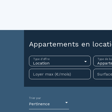
ouer
Vendre
Investir
Gestion locative
Syndic
N
Appartements en locati
Type d'offre
Type de bi
Location
Appart
Loyer max (€/mois)
Surface
Trier par
Pertinence