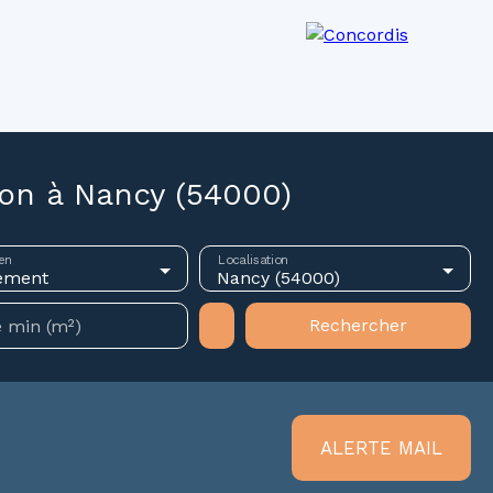
os agences
Recrutement
Actualités
on à Nancy (54000)
en
Localisation
ement
Nancy (54000)
Rechercher
 min (m²)
ALERTE MAIL