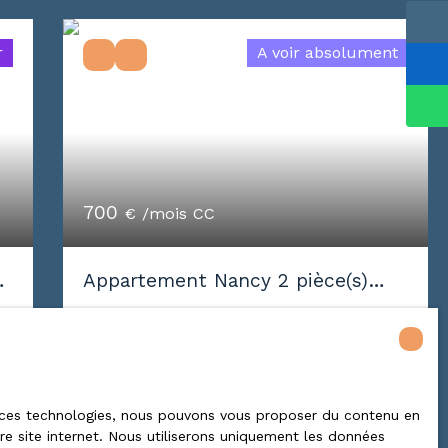
r
A voir absolument
700
€ /mois CC
3
Appartement Nancy 2 pièce(s)
49.56 m2 - Chauffage et eau
2
pièces
50
m²
Nancy 54000
chaude collectif inclus dans les
charges.
Appartement 2 pièces, idéalement situé
C
en plein centre-ville, dans une résidence
 à ces technologies, nous pouvons vous proposer du contenu en
sécurisée avec ascenseur . Il se compose
tre site internet. Nous utiliserons uniquement les données