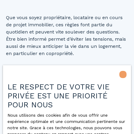
Que vous soyez propriétaire, locataire ou en cours
de projet immobilier, ces règles font partie du
quotidien et peuvent vite soulever des questions.
Être bien informé permet d’éviter les tensions, mais
aussi de mieux anticiper la vie dans un logement,
en particulier en copropriété.
Les équipes Concordis sont à votre écoute pour
vous accompagner et vous apporter des conseils
adaptés à votre situation. N’hésitez pas à contacter
LE RESPECT DE VOTRE VIE
l’agence la plus proche de chez vous.
PRIVÉE EST UNE PRIORITÉ
POUR NOUS
Nous contacter
Nous utilisons des cookies afin de vous offrir une
expérience optimale et une communication pertinente sur
notre site. Grace à ces technologies, nous pouvons vous