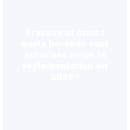
Travaux et bruit :
quels horaires sont
autorisés selon la
réglementation en
2026?