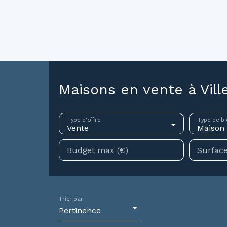
ouer
Vendre
Investir
Gestion locative
Syndic
N
Maisons en vente à Vill
Type d'offre
Type de bi
Vente
Maison
Budget max (€)
Surface
Trier par
Pertinence