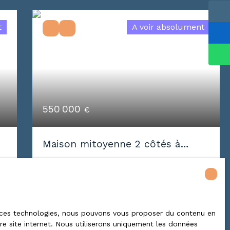
t
A voir absolument
550 000
€
Maison mitoyenne 2 côtés à
vendre, 6 pièces - Villers-lès-
6
pièces
200
m²
Nancy 54600
Villers-lès-Nancy 54600
Propriété contemporaine d'exception –
Villers-lès-Nancy! Un bien rare sur le
 à ces technologies, nous pouvons vous proposer du contenu en
tre site internet. Nous utiliserons uniquement les données
marché, dans l'un des secteurs les plus