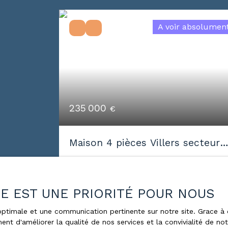
A voir absolumen
235 000
€
Maison 4 pièces Villers secteur
jardin Botanique
4
pièces
94
m²
Villers-lès-Nancy 54600
ÉE EST UNE PRIORITÉ POUR NOUS
Exclusivité Concordis !!! Proche secteur
jardin Botanique à Villers les Nancy !
e optimale et une communication pertinente sur notre site. Grace
ent d'améliorer la qualité de nos services et la convivialité de no
Maison 4 pièces garage jardin et