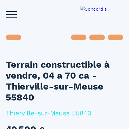
Terrain constructible à
Accueil
Acheter
Louer
Vendre
Investir
Gest
vendre, 04 a 70 ca -
Estimez votre bien
Thierville-sur-Meuse
55840
Thierville-sur-Meuse 55840