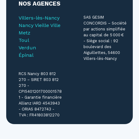
NOS AGENCES
Villers-lès-Nancy
SAS GESIM
CONCORDIS – Société
Nancy Vieille Ville
par actions simplifiée
Metz
au capital de 5 000 €
Toul
- Siège social : 92
boulevard des
Verdun
Aiguillettes, 54600
Épinal
Villers-lès-Nancy
RCS Nancy 803 812
270 – SIRET 803 812
270 -
CPI5401201700001578
1 - Garantie financière
Allianz IARD 4543943
- ORIAS 8472743 -
TVA : FR41803812270