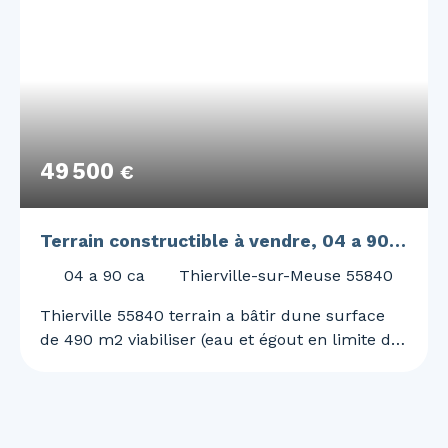
49 500
€
Terrain constructible à vendre, 04 a 90
ca - Thierville-sur-Meuse 55840
04 a 90 ca
Thierville-sur-Meuse 55840
Thierville 55840 terrain a bâtir dune surface
de 490 m2 viabiliser (eau et égout en limite de
propriété ) libre de tout construction
renseignements et visites au 06 45 61 32 91