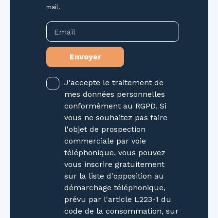
mail.
taillis : 355 m² - Terrain C 238 en nature de
lande et futaie : 730 m² - Terrain C 239 en
Email
nature de lande et futaie : 1730 m² Votre futur
terrain est situé dans un environnement
Envoyer
calme, parfait pour ceux qui cherchent la
tranquillité tout en ayant accès aux services
essentiels. Exposition Sud-Est La présente
J'accepte le traitement de
annonce immobilière a été rédigée sous la
mes données personnelles
responsabilité éditoriale de Mme DEVIS Cindy.
conformément au RGPD. Si
Agent Commercial mandataire en immobilier
vous ne souhaitez pas faire
(EI) immatriculée au Registre Spécial des
l'objet de prospection
Agents Commerciaux (RSAC) du Tribunal de
commerciale par voie
Commerce de Nancy sous le numéro
téléphonique, vous pouvez
933783730
vous inscrire gratuitement
sur la liste d'opposition au
démarchage téléphonique,
prévu par l'article L223-1 du
code de la consommation, sur