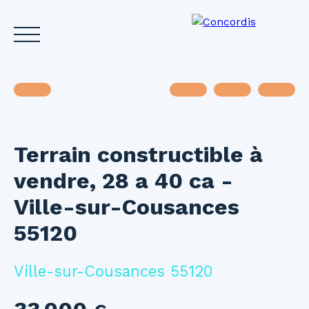
Terrain constructible à
Accueil
Acheter
Louer
Vendre
Investir
Gest
vendre, 28 a 40 ca -
Estimez votre bien
Ville-sur-Cousances
55120
Ville-sur-Cousances 55120