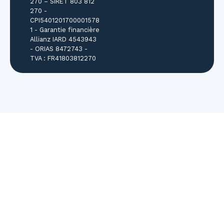
270 – SIRET 803 812
270 -
CPI5401201700001578
1 - Garantie financière
Allianz IARD 4543943
- ORIAS 8472743 -
TVA : FR41803812270