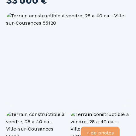
33 000
€
+ de photos