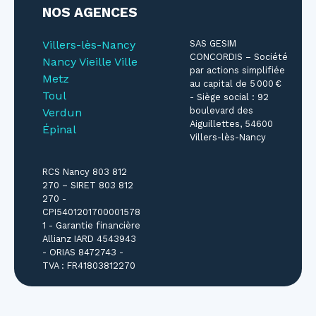
NOS AGENCES
Villers-lès-Nancy
SAS GESIM
CONCORDIS – Société
Nancy Vieille Ville
par actions simplifiée
Metz
au capital de 5 000 €
Toul
- Siège social : 92
boulevard des
Verdun
Aiguillettes, 54600
Épinal
Villers-lès-Nancy
RCS Nancy 803 812
270 – SIRET 803 812
270 -
CPI5401201700001578
1 - Garantie financière
Allianz IARD 4543943
- ORIAS 8472743 -
TVA : FR41803812270