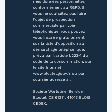
une salle de bains élégante ainsi qu'un espace
mes données personnelles
détente pouvant être aménagé en bureau,
conformément au RGPD. Si
salon TV ou salle de jeux. Un puits de lumière
vous ne souhaitez pas faire
apporte une luminosité naturelle remarquable
l'objet de prospection
à ce niveau. En rez-de-jardin, la suite parentale
commerciale par voie
constitue un véritable cocon, avec un accès
téléphonique, vous pouvez
direct à une terrasse privative et au jardin. Un
vous inscrire gratuitement
espace technique discret et parfaitement
sur la liste d'opposition au
intégré complète ce niveau. Des prestations
démarchage téléphonique,
haut de gamme Cette maison bénéficie
prévu par l'article L223-1 du
d'équipements récents et performants :
code de la consommation, sur
Pompe à chaleur avec chauffage au
le site Internet
solProduction d'eau chaude par système
www.bloctel.gouv.fr ou par
thermodynamiqueVentilation mécanique
courrier adressé à :
contrôlée (VMC)Excellente performance
énergétique (DPE A)Construction encore sous
Société Worldline, Service
garantiesLes atouts qui font la différence
Bloctel, CS 61311, 41013 BLOIS
Architecture contemporaine aux finitions
CEDEX.
soignées4 chambres dont une suite