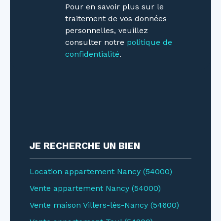
parentaleMultiples espaces extérieurs :
Pour en savoir plus sur le
terrasses et jardinLuminosité
traitement de vos données
omniprésenteMaison individuelle en état
personnelles, veuillez
neufEnvironnement calme tout en étant à
consulter notre
politique de
proximité immédiate des commerces,
confidentialité
.
transports, écoles et grands axesUn produit
d'exception… et surtout extrêmement rare.
Une maison où il ne reste plus qu'à poser ses
valises. Une visite suffira à vous convaincre du
caractère unique de cette propriété !
Consommation énergie primaire : A - 50
kWh/m²/an Émission de gaz à effet de serre : A
JE RECHERCHE UN BIEN
- 1 kg co²/m²/an Montant estimé des dépenses
annuelles d'énergie pour un usage standard :
entre 960 € et 1360 € sur les année 2023
Location appartement Nancy (54000)
(abonnements compris). Les informations sur
Vente appartement Nancy (54000)
les risques auxquels ce bien est exposé sont
Vente maison Villers-lès-Nancy (54600)
disponibles sur le site Géorisques : www.
georisques. gouv. fr.