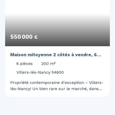
550 000
€
Maison mitoyenne 2 côtés à vendre, 6
pièces - Villers-lès-Nancy 54600
6
pièces
200
m²
Villers-lès-Nancy 54600
Propriété contemporaine d'exception – Villers-
lès-Nancy! Un bien rare sur le marché, dans
l'un des secteurs les plus recherchés de la
Métropole du Grand Nancy. Située sur la
commune prisée de Villers-lès-Nancy, cette
superbe maison contemporaine de 200 m²