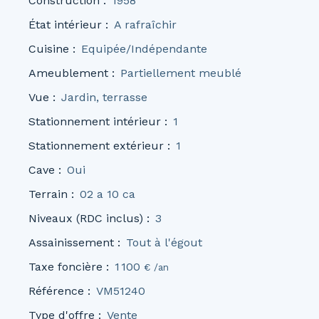
Construction
:
1958
État intérieur
:
A rafraîchir
Cuisine
:
Equipée/Indépendante
Ameublement
:
Partiellement meublé
Vue
:
Jardin, terrasse
Stationnement intérieur
:
1
Stationnement extérieur
:
1
Cave
:
Oui
Terrain
:
02 a 10 ca
Niveaux (RDC inclus)
:
3
Assainissement
:
Tout à l'égout
Taxe foncière
:
1 100
€ /an
Référence
:
VM51240
Type d'offre
:
Vente