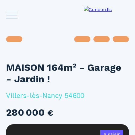
MAISON 164m² - Garage
Accueil
Acheter
Louer
Vendre
Investir
Gest
- Jardin !
Estimez votre bien
Villers-lès-Nancy 54600
280 000
€
A saisir