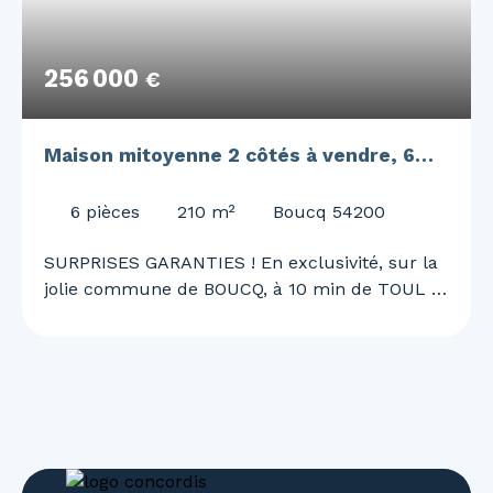
256 000
€
Maison mitoyenne 2 côtés à vendre, 6
pièces - Boucq 54200
6
pièces
210
m²
Boucq 54200
SURPRISES GARANTIES ! En exclusivité, sur la
jolie commune de BOUCQ, à 10 min de TOUL et
de l'A31, 30 min de NANCY, Justine MAGRON
vous embarque pour une visite unique et
surprenante ! Superbe maison de 210 m²,
rénovée en 2022 ! 4 chambres, garage double,
piscine, panneaux solaire.. et bien d'autre à
découvrir ! Au RDC vous découvrirez : - Une
belle entrée avec son SAS de 18 m² - Un grand