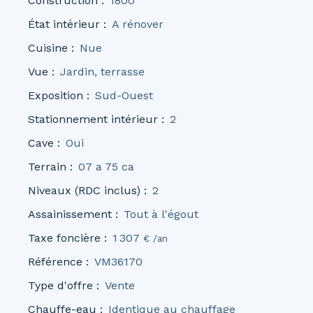
Construction
:
1800
État intérieur
:
A rénover
Cuisine
:
Nue
Vue
:
Jardin, terrasse
Exposition
:
Sud-Ouest
Stationnement intérieur
:
2
Cave
:
Oui
Terrain
:
07 a 75 ca
Niveaux (RDC inclus)
:
2
Assainissement
:
Tout à l'égout
Taxe foncière
:
1 307
€ /an
Référence
:
VM36170
Type d'offre
:
Vente
Chauffe-eau
:
Identique au chauffage