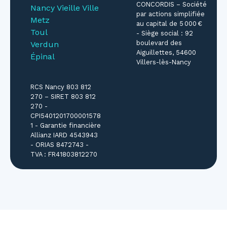
CONCORDIS – Société
Nancy Vieille Ville
par actions simplifiée
Metz
au capital de 5 000 €
Toul
- Siège social : 92
boulevard des
Verdun
Aiguillettes, 54600
Épinal
Villers-lès-Nancy
RCS Nancy 803 812
270 – SIRET 803 812
270 -
CPI5401201700001578
1 - Garantie financière
Allianz IARD 4543943
- ORIAS 8472743 -
TVA : FR41803812270