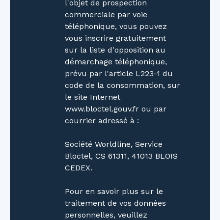
l'objet de prospection
les petits-déjeuners au soleil, prolonge votre
commerciale par voie
intérieur vers l'extérieur avec élégance. Mais le
téléphonique, vous pouvez
véritable joyau de cette propriété est sans
vous inscrire gratuitement
conteste sa piscine chauffée. Imaginez-vous
sur la liste d'opposition au
plonger dans des eaux cristallines après une
démarchage téléphonique,
longue journée de travail, ou profiter des
prévu par l'article L223-1 du
rayons du soleil allongé sur un transat, bercé
code de la consommation, sur
par le chant des oiseaux. Derniers atouts de
le site Internet
cette maison son chaudière à granulé et sa
www.bloctel.gouv.fr ou par
cheminée sont idéales pour chauffer
courrier adressé à :
l'ensemble de la maison qui sont complétés
par un ensemble de panneaux solaires Cette
Société Worldline, Service
maison affiche une classe énergétique D qui
Bloctel, CS 61311, 41013 BLOIS
découle d'une consommation énergétique à
CEDEX.
hauteur de (233kWh/m2/an). La classe climat
est notée D (35Kg CO2/m²/an). Les
Pour en savoir plus sur le
informations sur les risques auxquels ce bien
traitement de vos données
est exposé sont disponibles sur le site
personnelles, veuillez
Géorisques : www. georisques. gouv. fr