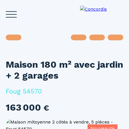
Maison 180 m² avec jardin
Accueil
Acheter
Louer
Vendre
Investir
Gest
+ 2 garages
Estimez votre bien
Foug 54570
163 000
€
Nouveauté