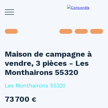
Maison de campagne à
Accueil
Acheter
Louer
Vendre
Investir
Gest
vendre, 3 pièces - Les
Estimez votre bien
Monthairons 55320
Les Monthairons 55320
73 700
€