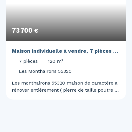
73 700
€
Maison individuelle à vendre, 7 pièces -
Les Monthairons 55320
7
pièces
120
m²
Les Monthairons 55320
Les monthairons 55320 maison de caractère a
rénover entièrement ( pierre de taille poutre en
chêne ) comprenant 7 pièces cuisine terrasse
et terrain de 989 m² renseignements et visites
au 0329866868