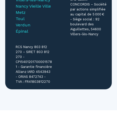
CONCORDIS – Société
Nancy Vieille Ville
par actions simplifiée
Metz
au capital de 5 000 €
Toul
- Siège social : 92
boulevard des
Verdun
Aiguillettes, 54600
Épinal
Villers-lès-Nancy
RCS Nancy 803 812
270 – SIRET 803 812
270 -
CPI5401201700001578
1 - Garantie financière
Allianz IARD 4543943
- ORIAS 8472743 -
TVA : FR41803812270