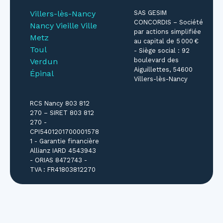
Villers-lès-Nancy
SAS GESIM
CONCORDIS – Société
Nancy Vieille Ville
par actions simplifiée
Metz
au capital de 5 000 €
Toul
- Siège social : 92
boulevard des
Verdun
Aiguillettes, 54600
Épinal
Villers-lès-Nancy
RCS Nancy 803 812
270 – SIRET 803 812
270 -
CPI5401201700001578
1 - Garantie financière
Allianz IARD 4543943
- ORIAS 8472743 -
TVA : FR41803812270