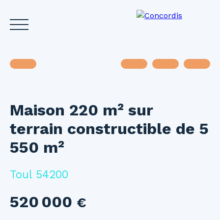
Maison 220 m² sur
Accueil
Acheter
Louer
Vendre
Investir
Gest
terrain constructible de 5
Estimez votre bien
550 m²
Toul 54200
520 000
€