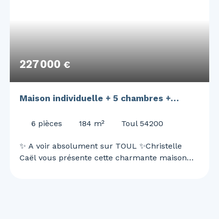
227 000
€
Maison individuelle + 5 chambres +
garage
6
pièces
184
m²
Toul 54200
✨ A voir absolument sur TOUL ✨Christelle
Caël vous présente cette charmante maison
individuelle située dans un quartier
pavillonnaire, à proximité de la gendarmerie,
avec un accès rapide aux axes autoroutiers,
commerces et écoles. Implantée sur un terrain
de 843 m², cette maison de 184 m² vous offre