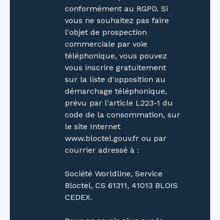
comprenant : 2 grandes chambres de 14 et 25
conformément au RGPD. Si
m²Une salle d’eau avec WCDeux espaces de
vous ne souhaitez pas faire
rangement supplémentaires🔧 Chauffage :
l'objet de prospection
Chaudière gaz à condensation (facture 2022 :
commerciale par voie
2000€) + radiateurs électriques Tout à l'égout
téléphonique, vous pouvez
Taxe foncière : 1753 € Contactez moi pour plus
vous inscrire gratuitement
d'informations et venir visiter, Christelle Caël -
sur la liste d'opposition au
Votre conseillère Concordis à Toul - 06 21 06
démarchage téléphonique,
48 06 📞 Les informations sur les risques
prévu par l'article L223-1 du
auxquels ce bien est exposé sont disponibles
code de la consommation, sur
sur le site Géorisques : www. georisques. gouv.
le site Internet
fr La présente annonce immobilière a été
www.bloctel.gouv.fr ou par
rédigée sous la responsabilité éditoriale de
courrier adressé à :
Mme Christelle Caël, Agent Commercial
mandataire en immobilier (EI) immatriculée au
Société Worldline, Service
Registre Spécial des Agents Commerciaux
Bloctel, CS 61311, 41013 BLOIS
(RSAC) du Tribunal de Commerce de Nancy
CEDEX.
sous le numéro 981631765