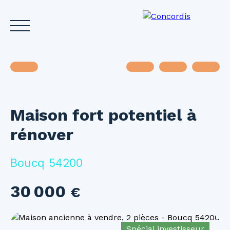
Maison fort potentiel à
Accueil
Acheter
Louer
Vendre
Investir
Gest
rénover
Estimez votre bien
Boucq 54200
30 000
€
Spécial investisseur