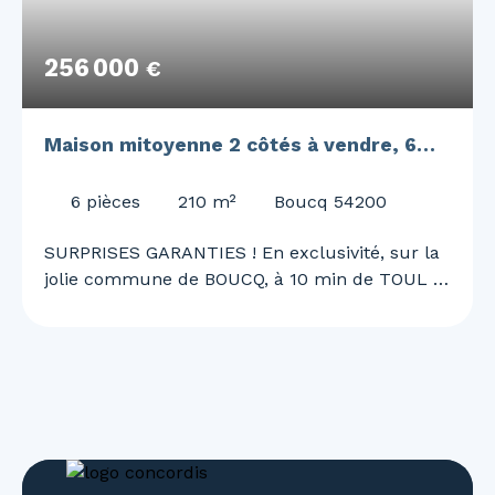
256 000
€
Maison mitoyenne 2 côtés à vendre, 6
pièces - Boucq 54200
6
pièces
210
m²
Boucq 54200
SURPRISES GARANTIES ! En exclusivité, sur la
jolie commune de BOUCQ, à 10 min de TOUL et
de l'A31, 30 min de NANCY, Justine MAGRON
vous embarque pour une visite unique et
surprenante ! Superbe maison de 210 m²,
rénovée en 2022 ! 4 chambres, garage double,
piscine, panneaux solaire.. et bien d'autre à
découvrir ! Au RDC vous découvrirez : - Une
belle entrée avec son SAS de 18 m² - Un grand
salon / séjour de 60 m² lumineux avec accès