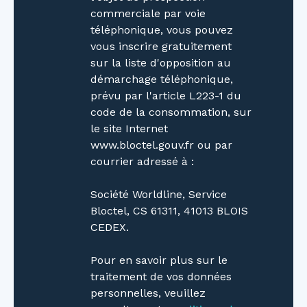
les petits-déjeuners au soleil, prolonge votre
commerciale par voie
intérieur vers l'extérieur avec élégance. Mais le
téléphonique, vous pouvez
véritable joyau de cette propriété est sans
vous inscrire gratuitement
conteste sa piscine chauffée. Imaginez-vous
sur la liste d'opposition au
plonger dans des eaux cristallines après une
démarchage téléphonique,
longue journée de travail, ou profiter des
prévu par l'article L223-1 du
rayons du soleil allongé sur un transat, bercé
code de la consommation, sur
par le chant des oiseaux. Derniers atouts de
le site Internet
cette maison son chaudière à granulé et sa
www.bloctel.gouv.fr ou par
cheminée sont idéales pour chauffer
courrier adressé à :
l'ensemble de la maison qui sont complétés
par un ensemble de panneaux solaires Cette
Société Worldline, Service
maison affiche une classe énergétique D qui
Bloctel, CS 61311, 41013 BLOIS
découle d'une consommation énergétique à
CEDEX.
hauteur de (233kWh/m2/an). La classe climat
est notée D (35Kg CO2/m²/an). Les
Pour en savoir plus sur le
informations sur les risques auxquels ce bien
traitement de vos données
est exposé sont disponibles sur le site
personnelles, veuillez
Géorisques : www. georisques. gouv. fr