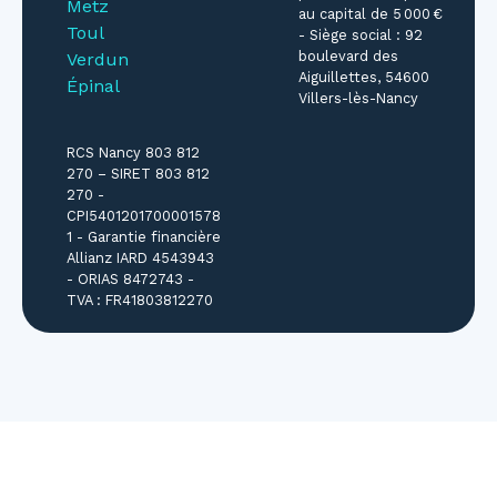
Metz
au capital de 5 000 €
Toul
- Siège social : 92
boulevard des
Verdun
Aiguillettes, 54600
Épinal
Villers-lès-Nancy
RCS Nancy 803 812
270 – SIRET 803 812
270 -
CPI5401201700001578
1 - Garantie financière
Allianz IARD 4543943
- ORIAS 8472743 -
TVA : FR41803812270