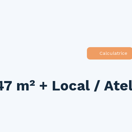
ouer
Vendre
Investir
Gestion locative
Syndic
N
Calculatrice
7 m² + Local / Atel