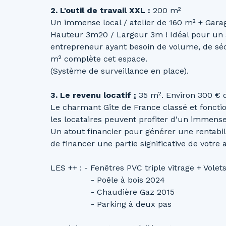
2. L'outil de travail XXL
:
200 m²
Un immense local / atelier de 160 m² + Gara
Hauteur 3m20 / Largeur 3m ! Idéal pour un a
entrepreneur ayant besoin de volume, de sécu
m² complète cet espace.
(Système de surveillance en place).
3. Le revenu locatif
:
35 m². Environ 300 € d
Le charmant Gîte de France classé et fonctio
les locataires peuvent profiter d'un immense
Un atout financier pour générer une
rentabi
de
financer une partie significative de votre a
LES ++ : - Fenêtres PVC triple vitrage + Vol
- Poêle à bois 2024
- Chaudière Gaz 2015
- Parking à deux pas