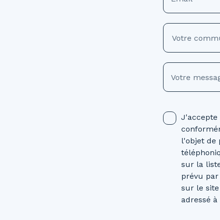
Votre comm
Votre messa
J'accepte
conformém
l'objet d
téléphoni
sur la lis
prévu par
sur le sit
adressé à 