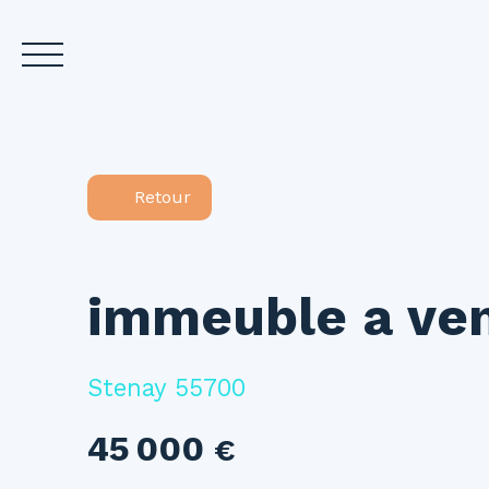
Accueil
Acheter
L
Retour
Estimez votre bien
immeuble a ve
Stenay 55700
45 000
€