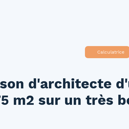
ouer
Vendre
Investir
Gestion locative
Syndic
N
Calculatrice
son d'architecte d
5 m2 sur un très b