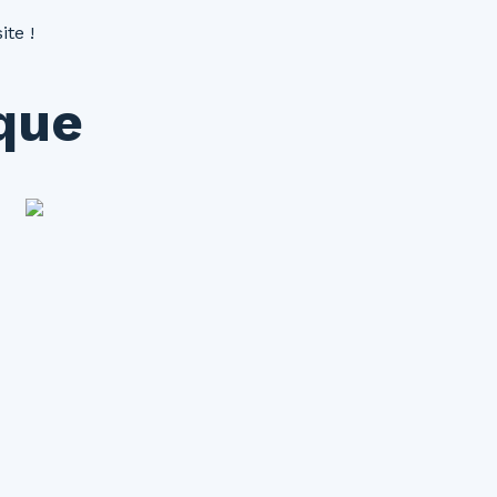
ite !
ique