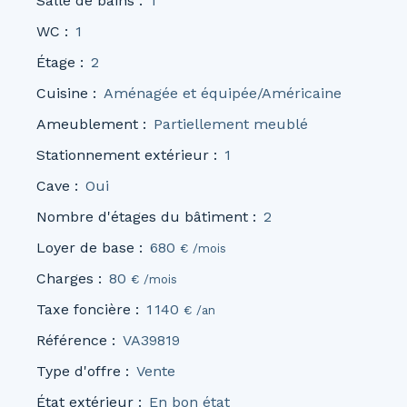
Salle de bains
:
1
WC
:
1
Étage
:
2
Cuisine
:
Aménagée et équipée/Américaine
Ameublement
:
Partiellement meublé
Stationnement extérieur
:
1
Cave
:
Oui
Nombre d'étages du bâtiment
:
2
Loyer de base
:
680
€ /mois
Charges
:
80
€ /mois
Taxe foncière
:
1 140
€ /an
Référence
:
VA39819
Type d'offre
:
Vente
État extérieur
:
En bon état