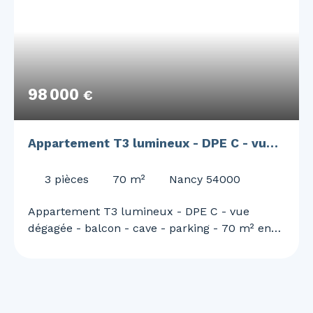
98 000
€
Appartement T3 lumineux - DPE C - vue
dégagée - balcon - cave - parking - 70 m²
3
pièces
70
m²
Nancy 54000
env. - libre de toute occupation.
Appartement T3 lumineux - DPE C - vue
dégagée - balcon - cave - parking - 70 m² env.
- libre de toute occupation. Situé à la limite de
Nancy et de Vandoeuvre, proche de toutes les
commodités, du TRAM, ARTEM et écoles.
Découvrez ce magnifique appartement T3 de
70 m² env. , situé au 5ème étage avec