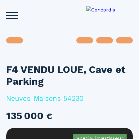
F4 VENDU LOUE, Cave et
Accueil
Acheter
Louer
Vendre
Investir
Gest
Parking
Estimez votre bien
Neuves-Maisons 54230
135 000
€
Spécial investisseur