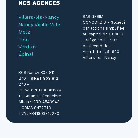
NOS AGENCES
Villers-lès-Nancy
SAS GESIM
CONCORDIS – Société
Nancy Vieille Ville
par actions simplifiée
Metz
au capital de 5 000 €
Toul
- Siège social : 92
boulevard des
Verdun
Aiguillettes, 54600
Épinal
Villers-lès-Nancy
RCS Nancy 803 812
270 – SIRET 803 812
270 -
CPI5401201700001578
1 - Garantie financière
Allianz IARD 4543943
- ORIAS 8472743 -
TVA : FR41803812270