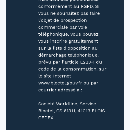
généraliste et un arrêt de bus. En 10 minutes à
conformément au RGPD. Si
pied, vous pourrez rejoindre un tramway, une
vous ne souhaitez pas faire
école élémentaire, plusieurs commerces
l'objet de prospection
d'alimentation générale, un parc et un jardin.
commerciale par voie
Un hôpital est accessible en 10 minutes en
téléphonique, vous pouvez
voiture. Honoraires à la charge du vendeur.
vous inscrire gratuitement
Dans une copropriété de 54 lots. Aucune
sur la liste d'opposition au
procédure n'est en cours. Classe énergie C,
démarchage téléphonique,
Classe climat B Montant moyen estimé des
prévu par l'article L223-1 du
dépenses annuelles d'énergie pour un usage
code de la consommation, sur
standard, établi à partir des prix de l'énergie
le site Internet
de l'année 2023 : entre 960. 00 et 1360. 00 €.
www.bloctel.gouv.fr ou par
Les informations sur les risques auxquels ce
courrier adressé à :
bien est exposé sont disponibles sur le site
Géorisques : georisques. gouv. fr. Contactez-
Société Worldline, Service
nous dès aujourd'hui pour une visite !
Bloctel, CS 61311, 41013 BLOIS
CEDEX.