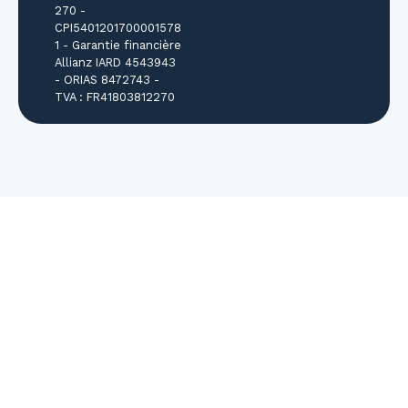
270 -
CPI5401201700001578
1 - Garantie financière
Allianz IARD 4543943
- ORIAS 8472743 -
TVA : FR41803812270