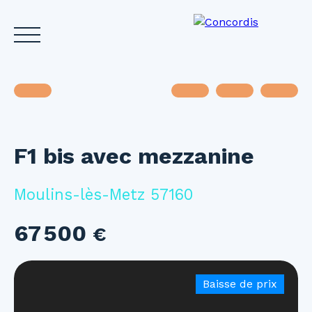
F1 bis avec mezzanine
Accueil
Acheter
Louer
Vendre
Investir
Gest
Estimez votre bien
Moulins-lès-Metz 57160
67 500
€
Baisse de prix