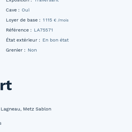
Cave
:
Oui
Loyer de base
:
1 115
€ /mois
Référence
:
LA75571
État extérieur
:
En bon état
Grenier
:
Non
rt
 Lagneau, Metz Sablon
s