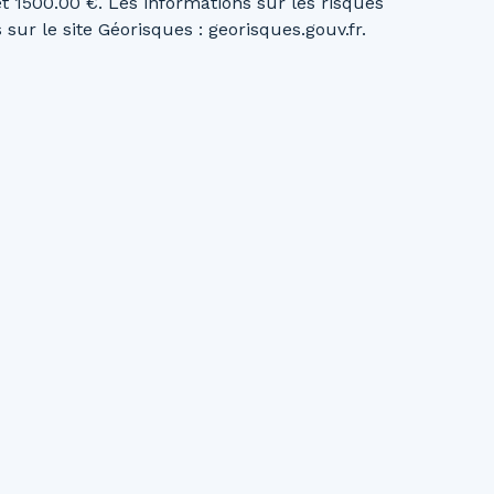
et 1500.00 €. Les informations sur les risques
sur le site Géorisques : georisques.gouv.fr.