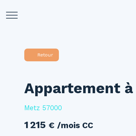
Accueil
Acheter
L
Retour
Estimez votre bien
Appartement à 
Metz 57000
1 215
€ /mois CC