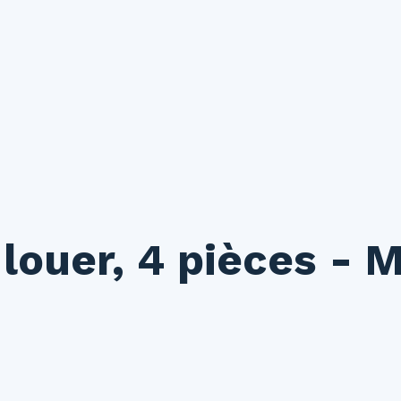
ouer
Vendre
Investir
Gestion locative
Syndic
N
louer, 4 pièces - 