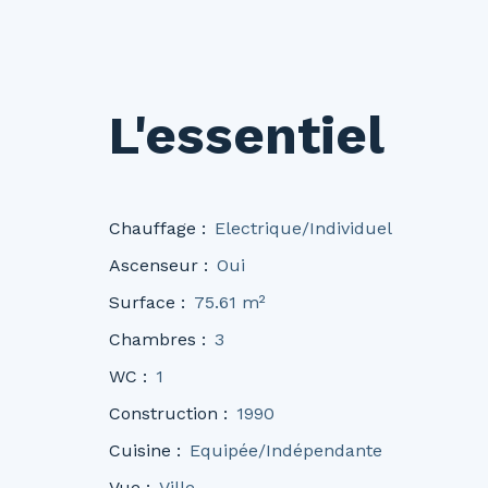
L'essentiel
Chauffage
:
Electrique/Individuel
Ascenseur
:
Oui
Surface
:
75.61
m²
Chambres
:
3
WC
:
1
Construction
:
1990
Cuisine
:
Equipée/Indépendante
Vue
:
Ville