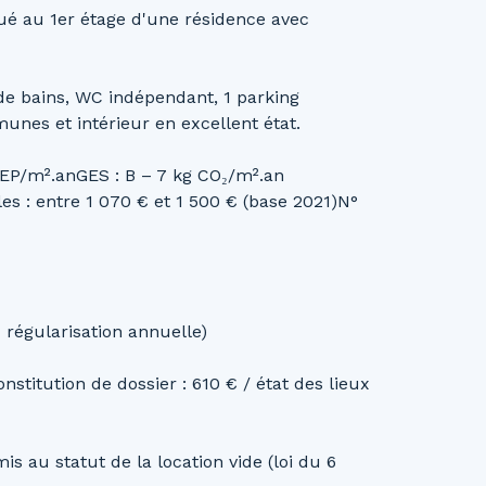
é au 1er étage d'une résidence avec
 de bains, WC indépendant, 1 parking
unes et intérieur en excellent état.
hEP/m².anGES : B – 7 kg CO₂/m².an
s : entre 1 070 € et 1 500 € (base 2021)N°
 régularisation annuelle)
onstitution de dossier : 610 € / état des lieux
s au statut de la location vide (loi du 6