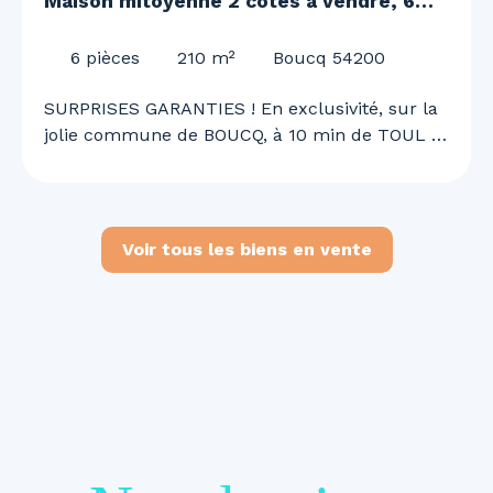
Maison mitoyenne 2 côtés à vendre, 6
pièces - Boucq 54200
6
pièces
210
m²
Boucq 54200
SURPRISES GARANTIES ! En exclusivité, sur la
jolie commune de BOUCQ, à 10 min de TOUL et
de l'A31, 30 min de NANCY, Justine MAGRON
vous embarque pour une visite unique et
surprenante ! Superbe maison de 210 m²,
rénovée en 2022 ! 4 chambres, garage double,
Voir tous les biens en vente
piscine, panneaux solaire.. et bien d'autre à
découvrir ! Au RDC vous découvrirez : - Une
belle entrée avec son SAS de 18 m² - Un grand
salon / séjour de 60 m² lumineux avec accès
direct sur la terrasse et la piscine chauffée -
Une cuisine de 24,5 m² - Une salle d'eau
entièrement rénovée de 9,40 m² avec
buanderie. - Un WC séparé - Un garage deux
véhicules de 45,6 m² et une chaufferie de 28,8