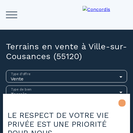
Terrains en vente à Ville-sur-
Cousances (55120)
Accueil
Acheter
Louer
Vendre
Investir
Gest
Type d'offre
Vente
Estimez votre bien
Type de bien
Terrain
Localisation
Ville-sur-Cousances (55120)
LE RESPECT DE VOTRE VIE
PRIVÉE EST UNE PRIORITÉ
Budget max (€)