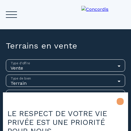
Terrains en vente
Accueil
Acheter
Louer
Vendre
Investir
Gest
Type d'offre
Vente
Type de bien
Estimez votre bien
Terrain
Localisation
Budget max (€)
LE RESPECT DE VOTRE VIE
PRIVÉE EST UNE PRIORITÉ
Surface min (m²)