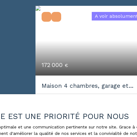
A voir absolumen
172 000
€
Maison 4 chambres, garage et
jardin
6
pièces
99
m²
Vandoeuvre-lès-Nancy 54500
ÉE EST UNE PRIORITÉ POUR NOUS
En exclusivité l'agence Concordis de
Villers vous propose: Sur la commune 
e optimale et une communication pertinente sur notre site. Grace
ent d'améliorer la qualité de nos services et la convivialité de no
VANDOEUVRE LES NANCY, Les