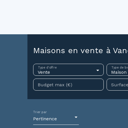
ouer
Vendre
Investir
Gestion locative
Syndic
N
Maisons en vente à Van
Type d'offre
Type de bi
Vente
Maison
Budget max (€)
Surface
Trier par
Pertinence