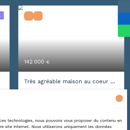
t
142 000
€
Très agréable maison au coeur du
village de Vandoeuvre-les-Nancy.
4
pièces
80
m²
Vandoeuvre-lès-Nancy 54500
Très agréable maison au coeur du village
de
de Vandoeuvre-les-Nancy. Cuisine
 à ces technologies, nous pouvons vous proposer du contenu en
tre site internet. Nous utiliserons uniquement les données
équipée lumineuse ouverte sur séjour.