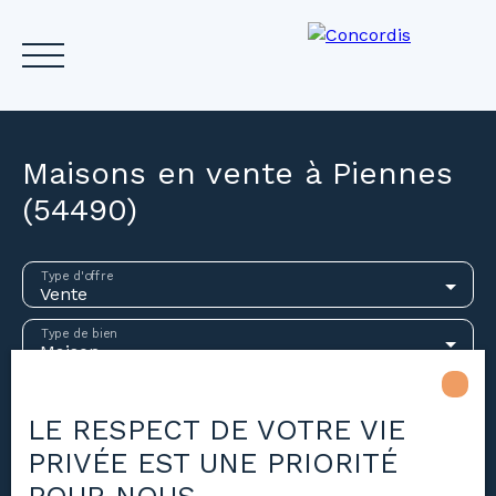
Maisons en vente à Piennes
(54490)
Accueil
Acheter
Louer
Vendre
Investir
Gest
Type d'offre
Vente
Estimez votre bien
Type de bien
Maison
Localisation
Piennes (54490)
LE RESPECT DE VOTRE VIE
PRIVÉE EST UNE PRIORITÉ
Budget max (€)