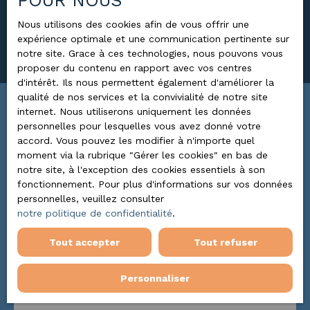
POUR NOUS
Surface min (m²)
Nous utilisons des cookies afin de vous offrir une
expérience optimale et une communication pertinente sur
Rechercher
notre site. Grace à ces technologies, nous pouvons vous
proposer du contenu en rapport avec vos centres
d'intérêt. Ils nous permettent également d'améliorer la
qualité de nos services et la convivialité de notre site
internet. Nous utiliserons uniquement les données
Trier par
ALERTE MAIL
personnelles pour lesquelles vous avez donné votre
Pertinence
accord. Vous pouvez les modifier à n'importe quel
moment via la rubrique ″Gérer les cookies″ en bas de
notre site, à l'exception des cookies essentiels à son
fonctionnement. Pour plus d'informations sur vos données
Baisse de prix
personnelles, veuillez consulter
notre politique de confidentialité
.
Tout accepter
Tout refuser
Personnaliser