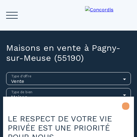
Maisons en vente à Pagny-
sur-Meuse (55190)
Accueil
Acheter
Louer
Vendre
Investir
Gest
Type d'offre
Vente
Estimez votre bien
Type de bien
Maison
Localisation
Pagny-sur-Meuse (55190)
LE RESPECT DE VOTRE VIE
PRIVÉE EST UNE PRIORITÉ
Budget max (€)