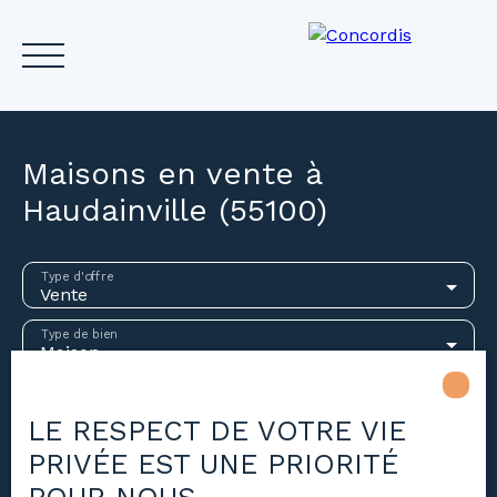
Maisons en vente à
Haudainville (55100)
Accueil
Acheter
Louer
Vendre
Investir
Gest
Type d'offre
Vente
Estimez votre bien
Type de bien
Maison
Localisation
Haudainville (55100)
LE RESPECT DE VOTRE VIE
PRIVÉE EST UNE PRIORITÉ
Budget max (€)