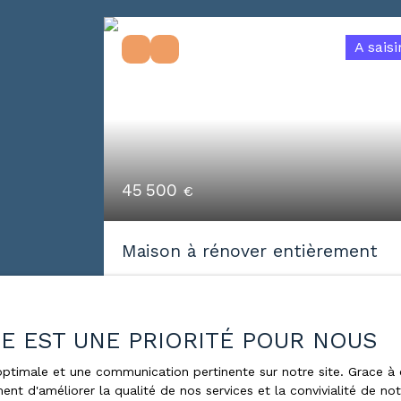
A saisi
45 500
€
Maison à rénover entièrement
3
pièces
396.82
m²
Hagnéville-et-Roncourt 88300
ÉE EST UNE PRIORITÉ POUR NOUS
En exclusivité, Cindy DEVIS vous invite à
venir découvrir cette maison située à
e optimale et une communication pertinente sur notre site. Grace
ent d'améliorer la qualité de nos services et la convivialité de no
HAGNEVILLE-ET-RONCOURT à 10 min d