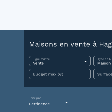
ouer
Vendre
Investir
Gestion locative
Syndic
N
Maisons en vente à Hag
Type d'offre
Type de bi
Vente
Maison
Budget max (€)
Surface
Trier par
Pertinence