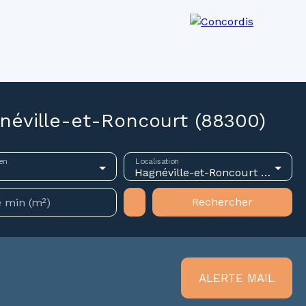
os agences
Recrutement
Actualités
néville-et-Roncourt (88300)
en
Localisation
Hagnéville-et-Roncourt (88300)
Rechercher
 min (m²)
ALERTE MAIL