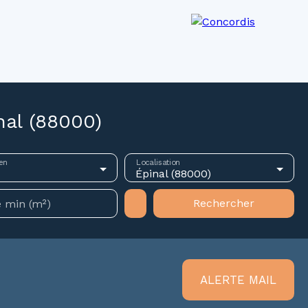
os agences
Recrutement
Actualités
nal (88000)
en
Localisation
Épinal (88000)
Rechercher
 min (m²)
ALERTE MAIL