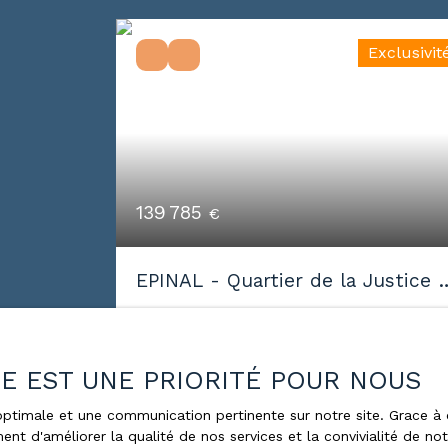
Exclusivit
139 785
€
EPINAL - Quartier de la Justice -
Maison/Immeuble de rapport
6
pièces
118.5
m²
118m² à rénover
Épinal 88000
ÉE EST UNE PRIORITÉ POUR NOUS
Épinal - Quartier de la Justice - maison
de 118 m² à rénover, sur une parcelle d
e optimale et une communication pertinente sur notre site. Grace
ent d'améliorer la qualité de nos services et la convivialité de no
370 m². Idéal pour une famille ou un