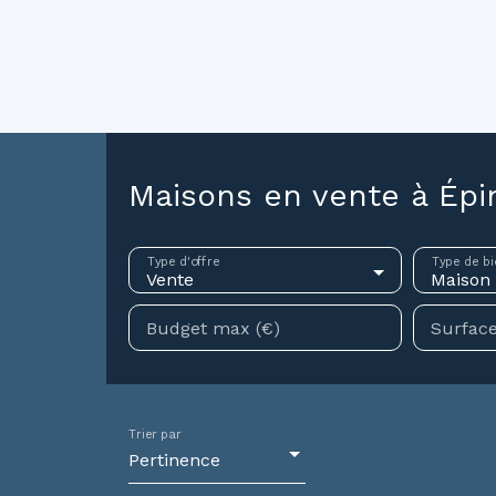
ouer
Vendre
Investir
Gestion locative
Syndic
N
Maisons en vente à Épi
Type d'offre
Type de bi
Vente
Maison
Budget max (€)
Surface
Trier par
Pertinence