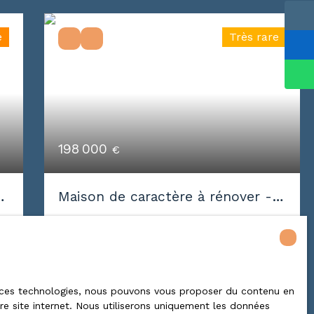
é
Très rare
198 000
€
Maison de caractère à rénover -
Epinal coeur de ville
3
pièces
192.95
m²
Épinal 88000
Maison de caractère à rénover - D'ancien
e
bureaux à personnaliser Plongez dans
 à ces technologies, nous pouvons vous proposer du contenu en
tre site internet. Nous utiliserons uniquement les données
l'histoire et le charme d'une ancienne