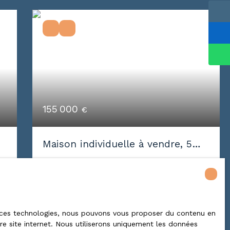
155 000
€
Maison individuelle à vendre, 5
pièces - Châtillon-sous-les-Côtes
5
pièces
89
m²
55400
Châtillon-sous-les-Côtes 55400
Chatillon sous les cotes pavillon
comprenant entrée séjour salon cuisine
 à ces technologies, nous pouvons vous proposer du contenu en
tre site internet. Nous utiliserons uniquement les données
e
équipée salle de bains trois chambres a l