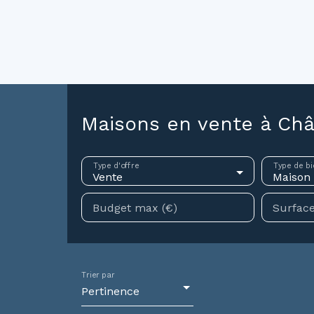
ouer
Vendre
Investir
Gestion locative
Syndic
N
Maisons en vente à Châ
Type d'offre
Type de bi
Vente
Maison
Budget max (€)
Surface
Trier par
Pertinence