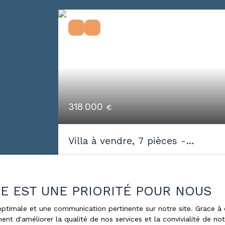
318 000
€
Villa à vendre, 7 pièces -
Châtillon-sous-les-Côtes 55400
7
pièces
200
m²
Châtillon-sous-les-Côtes 55400
ÉE EST UNE PRIORITÉ POUR NOUS
Chatillon sous les cote maison
d'architecte de 241 m² habitable
e optimale et une communication pertinente sur notre site. Grace
ent d'améliorer la qualité de nos services et la convivialité de no
comprenant Au rez de chaussée grand