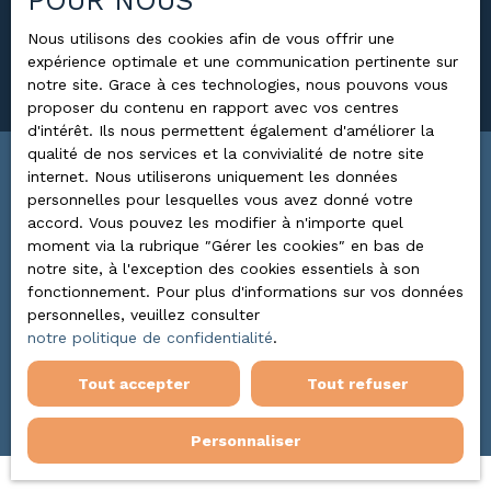
POUR NOUS
Surface min (m²)
Nous utilisons des cookies afin de vous offrir une
expérience optimale et une communication pertinente sur
Rechercher
notre site. Grace à ces technologies, nous pouvons vous
proposer du contenu en rapport avec vos centres
d'intérêt. Ils nous permettent également d'améliorer la
qualité de nos services et la convivialité de notre site
internet. Nous utiliserons uniquement les données
Trier par
ALERTE MAIL
personnelles pour lesquelles vous avez donné votre
Pertinence
accord. Vous pouvez les modifier à n'importe quel
moment via la rubrique ″Gérer les cookies″ en bas de
notre site, à l'exception des cookies essentiels à son
fonctionnement. Pour plus d'informations sur vos données
personnelles, veuillez consulter
notre politique de confidentialité
.
Aucun résultat
Tout accepter
Tout refuser
Personnaliser