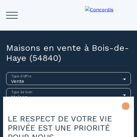
Maisons en vente à Bois-de-
Haye (54840)
Accueil
Acheter
Louer
Vendre
Investir
Gest
Type d'offre
Vente
Estimez votre bien
Type de bien
Maison
Localisation
Bois-de-Haye (54840)
LE RESPECT DE VOTRE VIE
PRIVÉE EST UNE PRIORITÉ
Budget max (€)