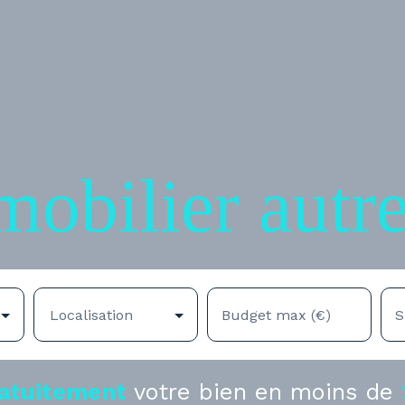
mobilier autr
Localisation
Budget max (€)
S
atuitement
votre bien en moins de