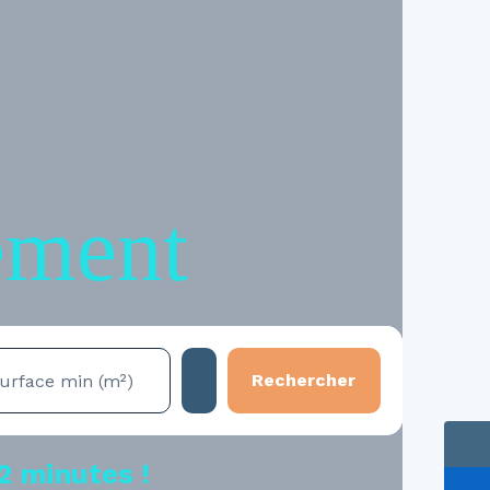
ement
Rechercher
urface min (m²)
2 minutes !