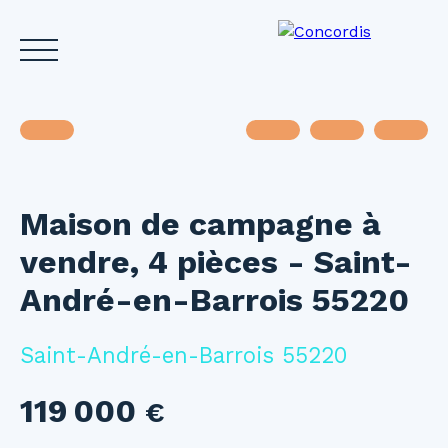
Maison de campagne à
Accueil
Acheter
Louer
Vendre
Investir
Gest
vendre, 4 pièces - Saint-
Estimez votre bien
André-en-Barrois 55220
Saint-André-en-Barrois 55220
119 000
€