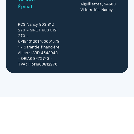
Aiguillettes, 54600
Épinal
Villers-lès-Nancy
RCS Nancy 803 812
270 – SIRET 803 812
270 -
CPI5401201700001578
1 - Garantie financière
Allianz IARD 4543943
- ORIAS 8472743 -
TVA : FR41803812270