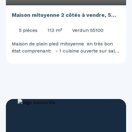
Maison mitoyenne 2 côtés à vendre, 5
pièces - Verdun 55100
5
pièces
113
m²
Verdun 55100
Maison de plein pied mitoyenne en très bon
état comprenant: - 1 cuisine ouverte sur salle
à manger et salon - 03 chambres - 01 salle de
bains avec baignoire et 1 WC - 01 salle de bain
avec douche et 1 WC - 01 WC indépendant - 02
garages dont 1 accès sur cave et grenier - 01
terrasse arrière de 36m² avec cabanon -
emplacement pour véhicules devant aménagé
avec plantes , fleurs arbustes Belle maison en
très bon état avec fermetures PVC et volets
roulants électriques et toiture entretenue