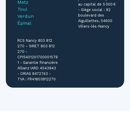
Metz
au capital de 5 000 €
Toul
- Siège social : 92
boulevard des
Verdun
Aiguillettes, 54600
Épinal
Villers-lès-Nancy
RCS Nancy 803 812
270 – SIRET 803 812
270 -
CPI5401201700001578
1 - Garantie financière
Allianz IARD 4543943
- ORIAS 8472743 -
TVA : FR41803812270