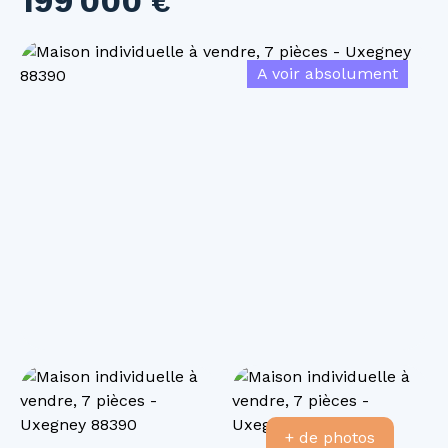
199 000
€
A voir absolument
+ de photos