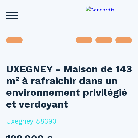
UXEGNEY - Maison de 143
Accueil
Acheter
Louer
Vendre
Investir
Gest
m² à rafraichir dans un
Estimez votre bien
environnement privilégié
et verdoyant
Uxegney 88390