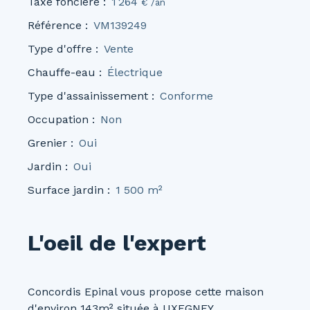
Taxe foncière
:
1 264
€ /an
Référence
:
VM139249
Type d'offre
:
Vente
Chauffe-eau
:
Électrique
Type d'assainissement
:
Conforme
Occupation
:
Non
Grenier
:
Oui
Jardin
:
Oui
Surface jardin
:
1 500
m²
L'oeil de l'expert
Concordis Epinal vous propose cette maison
d'environ 143m² située à UXEGNEY.