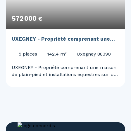
572 000
€
UXEGNEY - Propriété comprenant une
maison de plain-pied et installations
5
pièces
142.4
m²
Uxegney 88390
équestres sur une parcelle de 2 hectares
UXEGNEY - Propriété comprenant une maison
de plain-pied et installations équestres sur une
parcelle de 2 hectares Située dans un
environnement calme et verdoyant à Uxegney,
cette propriété équestre est idéale pour une
famille de cavaliers désirant vivre avec ses
chevaux. La maison de plain-pied de 2018, de
142 m² habitables, bénéficie d’une excellente
isolation, garantissant confort et économies
d’énergie. Elle se compose de : Une vaste pièce