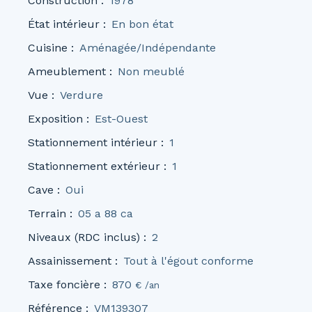
Construction
:
1978
État intérieur
:
En bon état
Cuisine
:
Aménagée/Indépendante
Ameublement
:
Non meublé
Vue
:
Verdure
Exposition
:
Est-Ouest
Stationnement intérieur
:
1
Stationnement extérieur
:
1
Cave
:
Oui
Terrain
:
05 a 88 ca
Niveaux (RDC inclus)
:
2
Assainissement
:
Tout à l'égout conforme
Taxe foncière
:
870
€ /an
Référence
:
VM139307