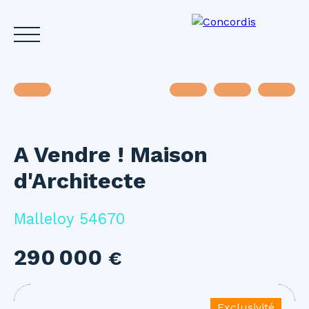
A Vendre ! Maison
Accueil
Acheter
Louer
Vendre
Investir
Gest
d'Architecte
Estimez votre bien
Malleloy 54670
290 000
€
Exclusivité