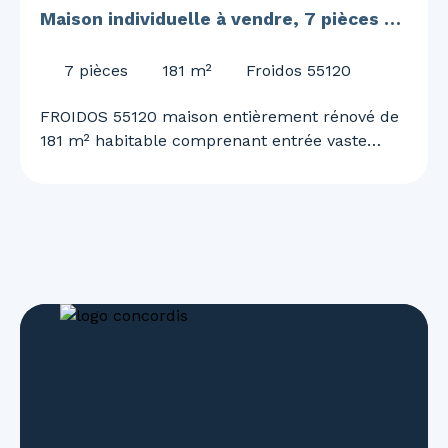
Maison individuelle à vendre, 7 pièces -
Froidos 55120
7
pièces
181
m²
Froidos 55120
FROIDOS 55120 maison entièrement rénové de
181 m² habitable comprenant entrée vaste
séjour salon ouvert sur cuisine équipée
bureau 4 chambres salle de bains et salle
d'eau grand garage atelier nombreux
rangement terrasse et terrain chauffage insert
et poêle a pellet excellent état renseignements
et visites au 0645613291