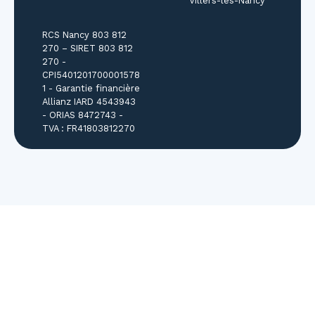
Villers-lès-Nancy
RCS Nancy 803 812
270 – SIRET 803 812
270 -
CPI5401201700001578
1 - Garantie financière
Allianz IARD 4543943
- ORIAS 8472743 -
TVA : FR41803812270