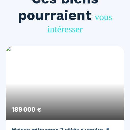
pourraient
vous
intéresser
189 000
€
Maison mitoyenne 2 côtés à vendre, 5