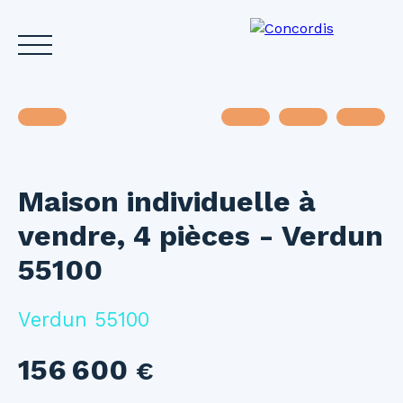
Maison individuelle à
Accueil
Acheter
Louer
Vendre
Investir
Gest
vendre, 4 pièces - Verdun
Estimez votre bien
55100
Verdun 55100
156 600
€