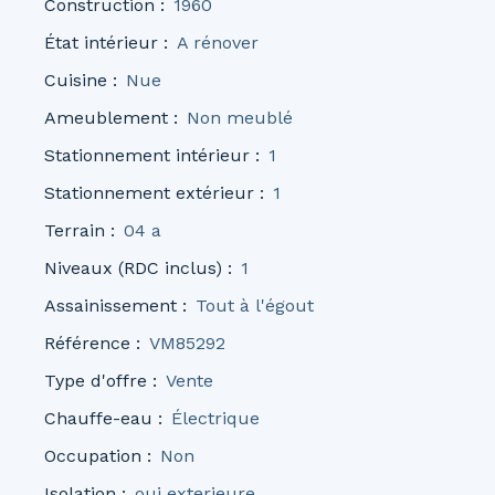
Construction
:
1960
État intérieur
:
A rénover
Cuisine
:
Nue
Ameublement
:
Non meublé
Stationnement intérieur
:
1
Stationnement extérieur
:
1
Terrain
:
04 a
Niveaux (RDC inclus)
:
1
Assainissement
:
Tout à l'égout
Référence
:
VM85292
Type d'offre
:
Vente
Chauffe-eau
:
Électrique
Occupation
:
Non
Isolation
:
oui exterieure