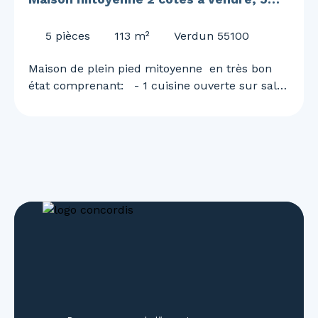
pièces - Verdun 55100
5
pièces
113
m²
Verdun 55100
Maison de plein pied mitoyenne en très bon
état comprenant: - 1 cuisine ouverte sur salle
à manger et salon - 03 chambres - 01 salle de
bains avec baignoire et 1 WC - 01 salle de bain
avec douche et 1 WC - 01 WC indépendant - 02
garages dont 1 accès sur cave et grenier - 01
terrasse arrière de 36m² avec cabanon -
emplacement pour véhicules devant aménagé
avec plantes , fleurs arbustes Belle maison en
très bon état avec fermetures PVC et volets
roulants électriques et toiture entretenue