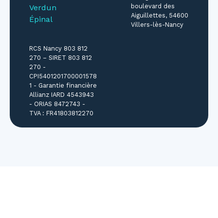
boulevard des
Verdun
Aiguillettes, 54600
Épinal
Villers-lès-Nancy
RCS Nancy 803 812
270 – SIRET 803 812
270 -
CPI5401201700001578
1 - Garantie financière
Allianz IARD 4543943
- ORIAS 8472743 -
TVA : FR41803812270