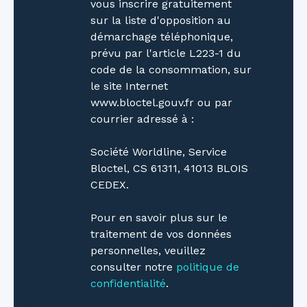
vous inscrire gratuitement
conteste sa piscine chauffée. Imaginez-vous
sur la liste d'opposition au
plonger dans des eaux cristallines après une
démarchage téléphonique,
longue journée de travail, ou profiter des
prévu par l'article L223-1 du
rayons du soleil allongé sur un transat, bercé
code de la consommation, sur
par le chant des oiseaux. Derniers atouts de
le site Internet
cette maison son chaudière à granulé et sa
www.bloctel.gouv.fr ou par
cheminée sont idéales pour chauffer
courrier adressé à :
l'ensemble de la maison qui sont complétés
par un ensemble de panneaux solaires Cette
Société Worldline, Service
maison affiche une classe énergétique D qui
Bloctel, CS 61311, 41013 BLOIS
découle d'une consommation énergétique à
CEDEX.
hauteur de (233kWh/m2/an). La classe climat
est notée D (35Kg CO2/m²/an). Les
Pour en savoir plus sur le
informations sur les risques auxquels ce bien
traitement de vos données
est exposé sont disponibles sur le site
personnelles, veuillez
Géorisques : www. georisques. gouv. fr
consulter notre
politique de
https://nodalview.
confidentialité
.
com/s/2HAhhdXAz9qhkiB9ToLfPt