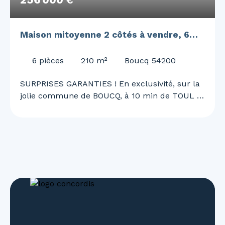
€
Maison mitoyenne 2 côtés à vendre, 6
pièces - Boucq 54200
6
pièces
210
m²
Boucq 54200
SURPRISES GARANTIES ! En exclusivité, sur la
jolie commune de BOUCQ, à 10 min de TOUL et
de l'A31, 30 min de NANCY, Justine MAGRON
vous embarque pour une visite unique et
surprenante ! Superbe maison de 210 m²,
rénovée en 2022 ! 4 chambres, garage double,
piscine, panneaux solaire.. et bien d'autre à
découvrir ! Au RDC vous découvrirez : - Une
belle entrée avec son SAS de 18 m² - Un grand
salon / séjour de 60 m² lumineux avec accès
direct sur la terrasse et la piscine chauffée -
Une cuisine de 24,5 m² - Une salle d'eau