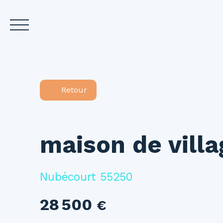
Accueil
Acheter
L
Retour
Estimez votre bien
maison de villa
Nubécourt 55250
28 500
€