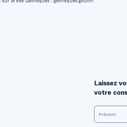
sur le site Géorisques : georisques.gouv.fr.
Laissez v
votre cons
Prénom