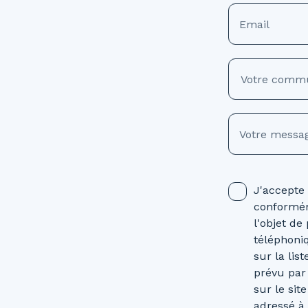
Email
Votre comm
Votre messa
J'accepte
conformém
l'objet d
téléphoni
sur la lis
prévu par
sur le sit
adressé à 