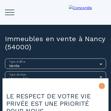
Immeubles en vente à Nancy
(54000)
Accueil
Acheter
Louer
Vendre
Investir
Gest
Type d'offre
Vente
Estimez votre bien
Type de bien
Immeuble
Localisation
Nancy (54000)
LE RESPECT DE VOTRE VIE
PRIVÉE EST UNE PRIORITÉ
Budget max (€)