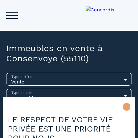
Immeubles en vente à
Consenvoye (55110)
Accueil
Acheter
Louer
Vendre
Investir
Gest
Type d'offre
Vente
Estimez votre bien
Type de bien
Immeuble
Localisation
Consenvoye (55110)
LE RESPECT DE VOTRE VIE
PRIVÉE EST UNE PRIORITÉ
Budget max (€)