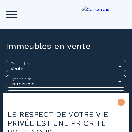
Immeubles en vente
Accueil
Acheter
Louer
Vendre
Investir
Gest
Type d'offre
Vente
Type de bien
Estimez votre bien
Immeuble
Localisation
Budget max (€)
LE RESPECT DE VOTRE VIE
PRIVÉE EST UNE PRIORITÉ
Surface min (m²)