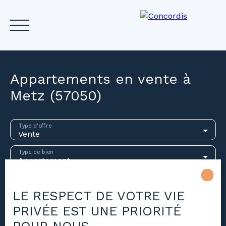
Appartements en vente à
Metz (57050)
Accueil
Acheter
Louer
Vendre
Investir
Gest
Type d'offre
Vente
Estimez votre bien
Type de bien
Appartement
Localisation
Metz (57050)
LE RESPECT DE VOTRE VIE
PRIVÉE EST UNE PRIORITÉ
Budget max (€)