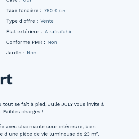
Taxe foncière
:
780
€ /an
Type d'offre
:
Vente
État extérieur
:
A rafraîchir
Conforme PMR
:
Non
Jardin
:
Non
rt
out se fait à pied, Julie JOLY vous invite à
 Faibles charges !
ée avec charmante cour intérieure, bien
se d'une pièce de vie lumineuse de 23 m²,