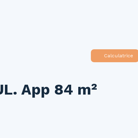
ouer
Vendre
Investir
Gestion locative
Syndic
N
Calculatrice
L. App 84 m²