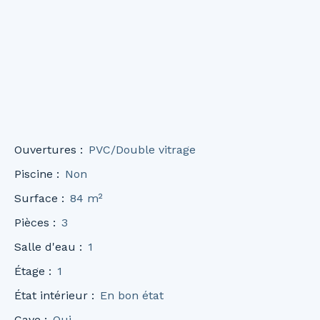
Ouvertures
:
PVC/Double vitrage
Piscine
:
Non
Surface
:
84
m²
Pièces
:
3
Salle d'eau
:
1
Étage
:
1
État intérieur
:
En bon état
Cave
:
Oui