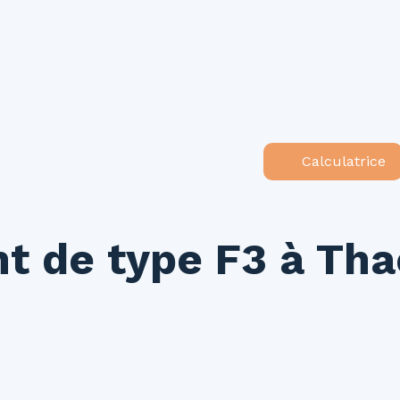
ouer
Vendre
Investir
Gestion locative
Syndic
N
Calculatrice
t de type F3 à Tha