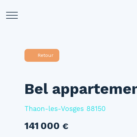
Accueil
Acheter
L
Retour
Estimez votre bien
Bel appartemen
Thaon-les-Vosges 88150
141 000
€