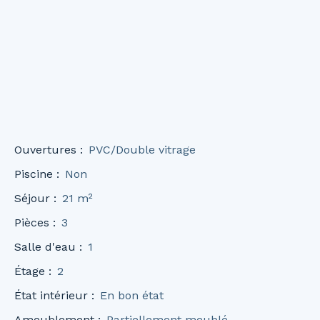
Ouvertures
:
PVC/Double vitrage
Piscine
:
Non
Séjour
:
21
m²
Pièces
:
3
Salle d'eau
:
1
Étage
:
2
État intérieur
:
En bon état
Ameublement
:
Partiellement meublé